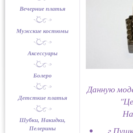
Вечерние платья
Мужские костюмы
Аксессуары
Болеро
Данную моде
Детсткие платья
"Це
Наш
Шубки, Накидки,
Пелерины
г.Пушк